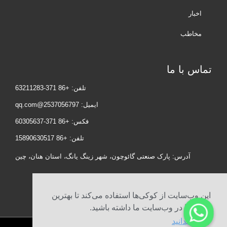
اخبار
مخاطب
تماس با ما
تلفن: +86 371-63211283
ایمیل: 2537056797@qq.com
فکس: +86 371-60305637
تلفن: +86 15890630517
آدرس: پارک صنعتی گائوچون، شهر زینگ یانگ، استان هنان، چین
این وب‌سایت از کوکی‌ها استفاده می‌کند تا بهترین
تجربه را در وب‌سایت ما داشته باشید.
بیشتر بدانید